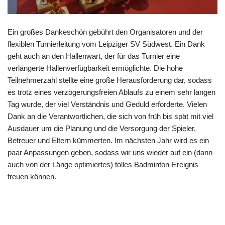
Ein großes Dankeschön gebührt den Organisatoren und der
flexiblen Turnierleitung vom Leipziger SV Südwest. Ein Dank
geht auch an den Hallenwart, der für das Turnier eine
verlängerte Hallenverfügbarkeit ermöglichte. Die hohe
Teilnehmerzahl stellte eine große Herausforderung dar, sodass
es trotz eines verzögerungsfreien Ablaufs zu einem sehr langen
Tag wurde, der viel Verständnis und Geduld erforderte. Vielen
Dank an die Verantwortlichen, die sich von früh bis spät mit viel
Ausdauer um die Planung und die Versorgung der Spieler,
Betreuer und Eltern kümmerten. Im nächsten Jahr wird es ein
paar Anpassungen geben, sodass wir uns wieder auf ein (dann
auch von der Länge optimiertes) tolles Badminton-Ereignis
freuen können.