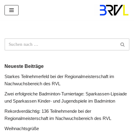
Zum
Inhalt
springen
Neueste Beiträge
Starkes Teilnehmerfeld bei der Regionalmeisterschaft im
Nachwuchsbereich des RVL
Zwei erfolgreiche Badminton-Turniertage: Sparkassen-Lipsiade
und Sparkassen Kinder- und Jugendspiele im Badminton
Rekordverdächtig: 136 Teilnehmende bei der
Regionalmeisterschaft im Nachwuchsbereich des RVL
Weihnachtsgrüße