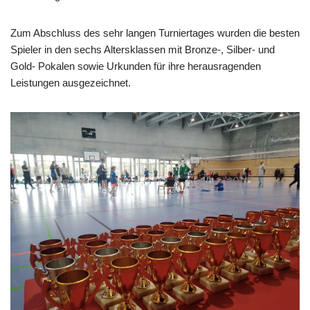
Zum Abschluss des sehr langen Turniertages wurden die besten
Spieler in den sechs Altersklassen mit Bronze-, Silber- und
Gold- Pokalen sowie Urkunden für ihre herausragenden
Leistungen ausgezeichnet.